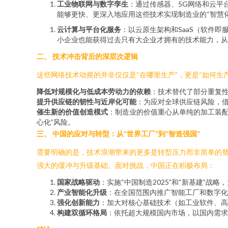
工业物联网与数字孪生
：通过传感器、5G网络和云平
能够更快、更深入地应用这些技术实现制造业的“智慧
云计算与平台化服务
：以云原生架构和SaaS（软件
小企业也能获得过去只有大企业才拥有的技术能力，从
二、 技术冲击背后的深层次逻辑
这些网络技术动摇的并非仅仅是“在哪里生产”，更是“如何生产
降低对规模化与低成本劳动力的依赖
：技术替代了部分重复
提升供应链的韧性与近岸化可能
：为应对全球供应链风险，
催生新的价值创造模式
：制造业的价值重心从单纯的加工装配
心化”风险。
三、 中国的应对与转型：从“世界工厂”到“智造强国”
需要明确的是，技术浪潮带来的更多是转型压力而非简单的替
强大的缓冲与升级基础。面对挑战，中国正在积极布局：
国家战略驱动
：实施“中国制造2025”和“新基建”
产业智能化升级
：在全国范围内推广智能工厂和数字化
强化创新能力
：加大对核心基础技术（如工业软件、高
构建双循环格局
：依托超大规模国内市场，以国内需求