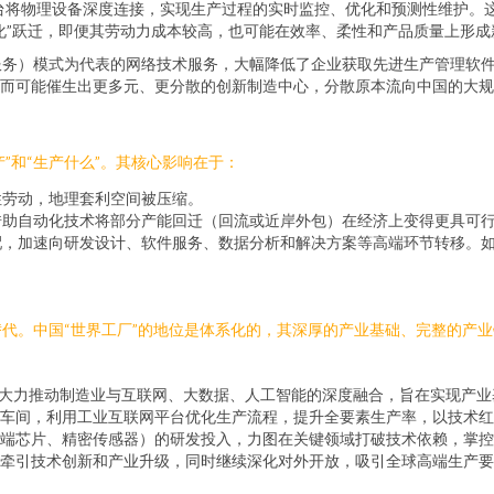
台将物理设备深度连接，实现生产过程的实时监控、优化和预测性维护。
化”跃迁，即便其劳动力成本较高，也可能在效率、柔性和产品质量上形成
即服务）模式为代表的网络技术服务，大幅降低了企业获取先进生产管理软
而可能催生出更多元、更分散的创新制造中心，分散原本流向中国的大规
”和“生产什么”。其核心影响在于：
性劳动，地理套利空间被压缩。
借助自动化技术将部分产能回迁（回流或近岸外包）在经济上变得更具可
，加速向研发设计、软件服务、数据分析和解决方案等高端环节转移。如果
代。中国“世界工厂”的地位是体系化的，其深厚的产业基础、完整的产
战略，大力推动制造业与互联网、大数据、人工智能的深度融合，旨在实现产
车间，利用工业互联网平台优化生产流程，提升全要素生产率，以技术红
端芯片、精密传感器）的研发投入，力图在关键领域打破技术依赖，掌控
牵引技术创新和产业升级，同时继续深化对外开放，吸引全球高端生产要