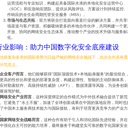
运营流程与专业知识，构建起具备国际水准的本地化安全运营中心
（SOC）和应急响应团队，提供从风险评估、方案设计到持续监控、
件响应的全生命周期托管安全服务（MSS）。
市场与生态共拓
：双方将联合打造面向垂直行业的解决方案，并共享
场渠道与客户资源。积极吸纳更多的本地合作伙伴，共同构建一个更
开放、协同的网络安全生态体系，推动整个产业的技术升级与服务标
化。
行业影响：助力中国数字化安全底座建设
当前复杂多变的国际形势与日益严峻的网络安全挑战下，此次合作具有显
示范意义。
企业客户而言
，他们能够获得“国际顶级技术+本地贴身服务”的最佳组合
更高的性价比和更低的部署复杂度，构建起弹性、智能的主动防御体系，
应对勒索软件、高级持续性威胁（APT）、数据泄露等风险，为业务创
展保驾护航。
网络安全产业而言
，这种深度绑定的合作模式为中外技术融合提供了新范
。它避免了“水土不服”，加速了全球创新成果在中国的落地应用，同时也
了中国本土服务商技术能力与国际接轨，有利于培育更具竞争力的产业力
。
国家网络安全战略而言
，这种合作有助于引入和消化国际先进经验，并在
中强化自主可控的能力培养，最终服务于构建坚实可靠的数字化国家安全