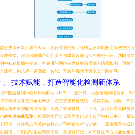
信息技术日新月异的今天，各行各业的数字化转型正深刻改变着传统的服
管理模式。作为保障城市公共安全与重要设施运行的关键一环，沈阳市防
测中心积极拥抱变革，将先进的网络技术服务深度融入防雷检测、预警与
全流程，构筑起一道高效、智能、可靠的现代化雷电安全防护网。
一、 技术赋能，打造智能化检测新体系
阳市防雷检测中心利用物联网（IoT）、云计算、大数据等网络技术，对
防雷检测业务进行全面升级。通过在重要建筑物、通信基站、油库、气站
键设施布设智能传感终端，实现了对避雷针、引下线、接地装置等防雷设
态的
实时在线监测
。检测数据通过无线网络自动上传至中心云平台，系统
电阻值、连接状态等关键参数进行不间断分析与评估，一旦发现异常或超
全阈值，即刻自动生成预警信息，并通过短信、APP推送等方式通知相关