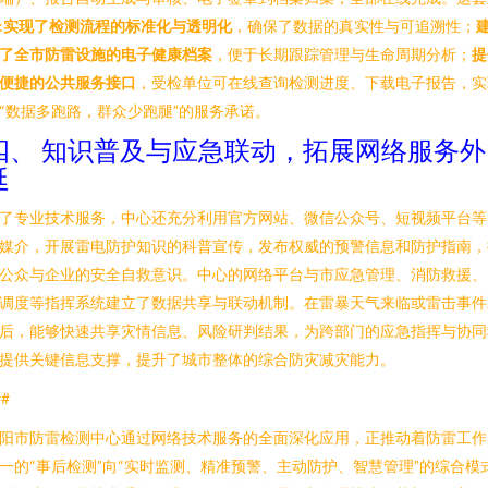
:
实现了检测流程的标准化与透明化
，确保了数据的真实性与可追溯性；
了全市防雷设施的电子健康档案
，便于长期跟踪管理与生命周期分析；
提
便捷的公共服务接口
，受检单位可在线查询检测进度、下载电子报告，实
“数据多跑路，群众少跑腿”的服务承诺。
四、 知识普及与应急联动，拓展网络服务外
延
了专业技术服务，中心还充分利用官方网站、微信公众号、短视频平台等
媒介，开展雷电防护知识的科普宣传，发布权威的预警信息和防护指南，
公众与企业的安全自救意识。中心的网络平台与市应急管理、消防救援、
调度等指挥系统建立了数据共享与联动机制。在雷暴天气来临或雷击事件
后，能够快速共享灾情信息、风险研判结果，为跨部门的应急指挥与协同
提供关键信息支撑，提升了城市整体的综合防灾减灾能力。
##
阳市防雷检测中心通过网络技术服务的全面深化应用，正推动着防雷工作
一的“事后检测”向“实时监测、精准预警、主动防护、智慧管理”的综合模