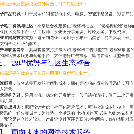
网站源码及搜索模块设计灵活，可广泛应用于：
子产品商城
：用于展示和销售智能手机、电脑、智能穿戴设备、影音产品
。
子电工资讯与社区
：非常适合构建类似“老榕树社区”、“老榕树论坛”这样
业技术交流平台，供工程师、发烧友分享知识、讨论方案、下载资源。
业官网与技术支持
：电子制造企业可用于发布产品信息、提供驱动下载、
文档查询和FAQ解答。
告与联盟网络
：其架构也支持扩展为如“老榕树广告联盟”或“老榕树联盟”
的网络技术服务与营销平台，方便进行广告投放、渠道管理和联盟合作。
三、 源码优势与社区生态整合
成品源码的优势在于其开箱即用和高度可定制性：
速部署
：节省从零开发的时间和成本，拥有完整的前后台管理系统，可立
入运营。
术架构先进
：采用主流、稳定的开发框架，代码结构清晰，便于二次开发
能扩展。
度集成潜力
：源码设计考虑了社区化运营需求，可轻松集成论坛模块、用
级系统、积分商城等，为打造一个活跃的“老榕树社区”式生态奠定技术基
。无论是建立技术论坛、产品评测社区还是联盟营销网络，都能找到对应
展支撑。
四、 面向未来的网络技术服务