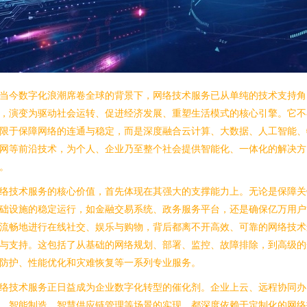
当今数字化浪潮席卷全球的背景下，网络技术服务已从单纯的技术支持角
，演变为驱动社会运转、促进经济发展、重塑生活模式的核心引擎。它不
限于保障网络的连通与稳定，而是深度融合云计算、大数据、人工智能、
网等前沿技术，为个人、企业乃至整个社会提供智能化、一体化的解决方
。
络技术服务的核心价值，首先体现在其强大的支撑能力上。无论是保障关
础设施的稳定运行，如金融交易系统、政务服务平台，还是确保亿万用户
流畅地进行在线社交、娱乐与购物，背后都离不开高效、可靠的网络技术
与支持。这包括了从基础的网络规划、部署、监控、故障排除，到高级的
防护、性能优化和灾难恢复等一系列专业服务。
络技术服务正日益成为企业数字化转型的催化剂。企业上云、远程协同办
、智能制造、智慧供应链管理等场景的实现，都深度依赖于定制化的网络