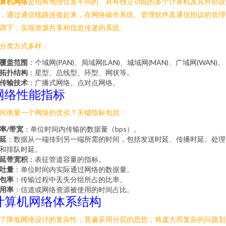
算机网络
是指将地理位置不同的、具有独立功能的多个计算机及其外部设
，通过通信线路连接起来，在网络操作系统、管理软件及通信协议的管理
调下，实现资源共享和信息传递的系统。
分类方式多样：
覆盖范围
：个域网(PAN)、局域网(LAN)、城域网(MAN)、广域网(WAN)。
拓扑结构
：星型、总线型、环型、网状等。
传输技术
：广播式网络、点对点网络。
网络性能指标
何衡量一个网络的优劣？关键指标包括：
率/带宽
：单位时间内传输的数据量（bps）。
延
：数据从一端传到另一端所需的时间，包括发送时延、传播时延、处理
和排队时延。
延带宽积
：表征管道容量的指标。
吐量
：单位时间内实际通过网络的数据量。
包率
：传输过程中丢失分组所占的比率。
用率
：信道或网络资源被使用的时间占比。
计算机网络体系结构
了降低网络设计的复杂性，普遍采用分层的思想，将庞大而复杂的问题划