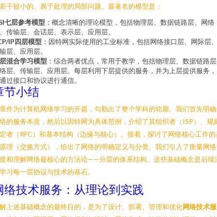
若干较小的、易于处理的局部问题。最著名的模型是：
SI七层参考模型
：概念清晰的理论模型，包括物理层、数据链路层、网络
、传输层、会话层、表示层、应用层。
CP/IP四层模型
：因特网实际使用的工业标准，包括网络接口层、网际层
输层、应用层。
层混合学习模型
：综合两者优点，常用于教学，包括物理层、数据链路层
络层、传输层、应用层。每层利用下层提供的服务，并为上层提供服务，
通过接口和协议进行通信。
章节小结
章作为计算机网络学习的开篇，勾勒出了整个学科的轮廓。我们首先明确
络的服务本质，然后以因特网为具体范例，介绍了其组织者（ISP）、规
定者（RFC）和基本结构（边缘与核心）。接着，探讨了网络核心工作的
原理（交换方式），给出了网络的明确定义与分类。我们引入了衡量网络
度和理解网络最核心的方法论——分层的体系结构。这些基础概念是后续
学习每一层协议与技术的基石。
网络技术服务：从理论到实践
解上述基础概念的最终目的，是为了设计、部署、管理和优化
网络技术服