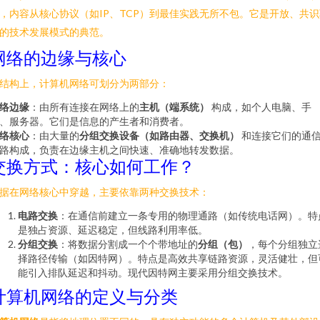
，内容从核心协议（如IP、TCP）到最佳实践无所不包。它是开放、共识
的技术发展模式的典范。
网络的边缘与核心
结构上，计算机网络可划分为两部分：
络边缘
：由所有连接在网络上的
主机（端系统）
构成，如个人电脑、手
、服务器。它们是信息的产生者和消费者。
络核心
：由大量的
分组交换设备（如路由器、交换机）
和连接它们的通
路构成，负责在边缘主机之间快速、准确地转发数据。
交换方式：核心如何工作？
据在网络核心中穿越，主要依靠两种交换技术：
电路交换
：在通信前建立一条专用的物理通路（如传统电话网）。特
是独占资源、延迟稳定，但线路利用率低。
分组交换
：将数据分割成一个个带地址的
分组（包）
，每个分组独立
择路径传输（如因特网）。特点是高效共享链路资源，灵活健壮，但
能引入排队延迟和抖动。现代因特网主要采用分组交换技术。
计算机网络的定义与分类